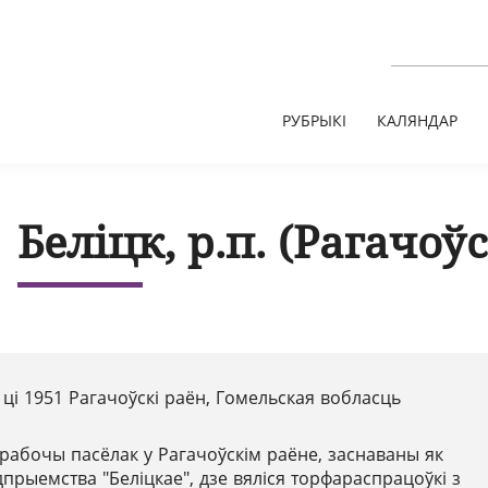
РУБРЫКІ
КАЛЯНДАР
Беліцк, р.п. (Рагачоўс
 ці 1951 Рагачоўскі раён, Гомельская вобласць
рабочы пасёлак у Рагачоўскім раёне, заснаваны як
прыемства "Беліцкае", дзе вяліся торфараспрацоўкі з