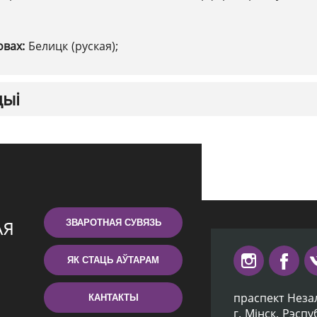
овах:
Белицк (руская);
цыі
ЗВАРОТНАЯ СУВЯЗЬ
ЯК СТАЦЬ АЎТАРАМ
праспект Неза
КАНТАКТЫ
г. Мiнск, Рэсп