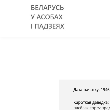
Дата пачатку:
1946
Кароткая даведка:
пасёлак торфапрад