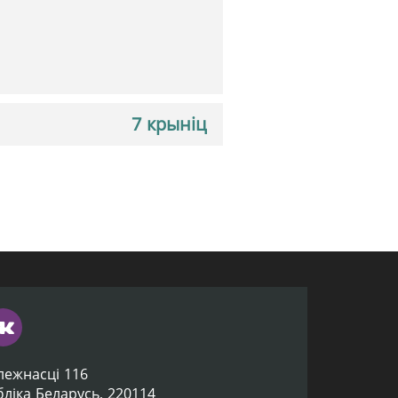
7 крыніц
лежнасці 116
убліка Беларусь, 220114