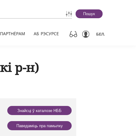
Пошук
ПАРТНЁРАМ
АБ РЭСУРСЕ
БЕЛ.
кі р-н)
Знайсці ў каталозе НББ
Паведаміць пра памылку