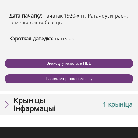
Дата пачатку:
пачатак 1920-х гг. Рагачоўскі раён,
Гомельская вобласць
Кароткая даведка:
пасёлак
Знайсці ў каталозе НББ
Паведаміць пра памылку
Крыніцы
1 крыніца
інфармацыі