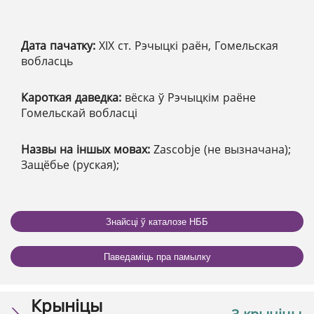
Дата пачатку:
XІX ст. Рэчыцкі раён, Гомельская
вобласць
Кароткая даведка:
вёска ў Рэчыцкім раёне
Гомельскай вобласці
Назвы на іншых мовах:
Zascobje (не вызначана);
Защёбье (руская);
Знайсці ў каталозе НББ
Паведаміць пра памылку
Крыніцы