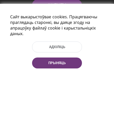
КАНТАКТЫ
Сайт выкарыстоўвае cookies. Працягваючы
ДАПАМОГА
праглядаць старонкі, вы даяце згоду на
апрацоўку файлаў cookie і карыстальніцкіх
даных.
АДХІЛІЦЬ
ПРЫНЯЦЬ
праспект Незалежнасці 116
г. Мiнск, Рэспубліка Беларусь, 220114
Тэл.: (+375 17) 368 37 37, Факс: (+375 17)
368 97 06
Эл. пошта: inbox@nlb.by
Усе правы абаронены: