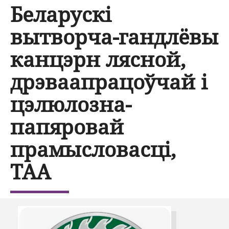
Беларускі
вытворча-гандлёвы
канцэрн лясной,
дрэваапрацоўчай і
цэлюлозна-
папяровай
прамысловасці,
ТАА