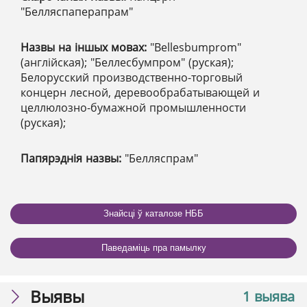
"Белляспаперапрам"
Назвы на іншых мовах:
"Bellesbumprom"
(англійская); "Беллесбумпром" (руская);
Белорусский производственно-торговый
концерн лесной, деревообрабатывающей и
целлюлозно-бумажной промышленности
(руская);
Папярэднія назвы:
"Белляспрам"
Знайсці ў каталозе НББ
Паведаміць пра памылку
Выявы
1 выява