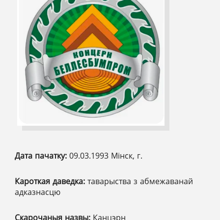
Дата пачатку:
09.03.1993 Мінск, г.
Кароткая даведка:
таварыства з абмежаванай
адказнасцю
Скарочаныя назвы:
Канцэрн