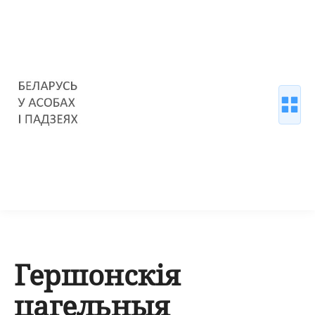
Гершонскія
цагельныя