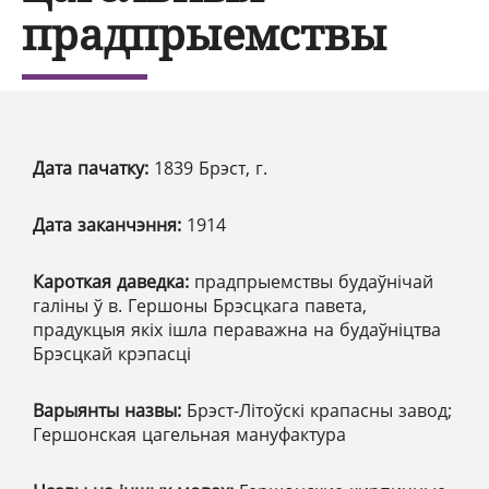
прадпрыемствы
Дата пачатку:
1839 Брэст, г.
Дата заканчэння:
1914
Кароткая даведка:
прадпрыемствы будаўнічай
галіны ў в. Гершоны Брэсцкага павета,
прадукцыя якіх ішла пераважна на будаўніцтва
Брэсцкай крэпасці
Варыянты назвы:
Брэст-Літоўскі крапасны завод;
Гершонская цагельная мануфактура