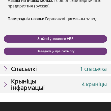
Назвы на іншых мовах:
Гершонские кирпичные
предприятия (руская);
Папярэднія назвы:
Гершонскі цагельны завод
Знайсці ў каталозе НББ
Паведаміць пра памылку
Спасылкі
1 спасылка
Крыніцы
4 крыніцы
інфармацыі