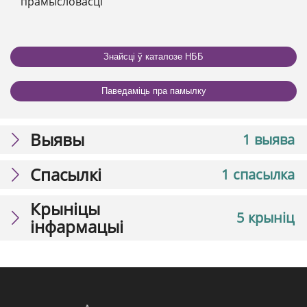
прамысловасці
Знайсці ў каталозе НББ
Паведаміць пра памылку
Выявы
1 выява
Спасылкі
1 спасылка
Крыніцы
5 крыніц
інфармацыі