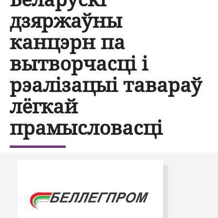
дзяржаўны
канцэрн па
вытворчасцi i
рэалiзацыi тавараў
лёгкай
прамысловасцi