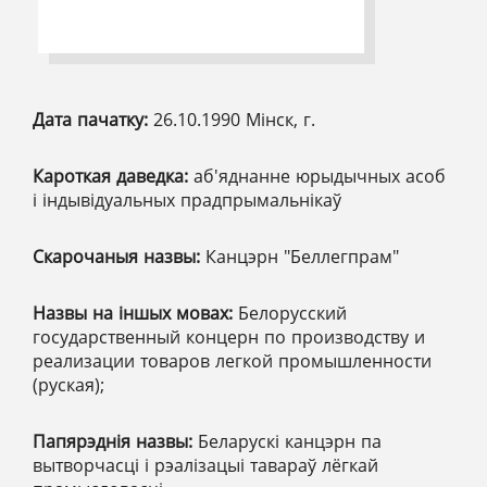
Дата пачатку:
26.10.1990 Мінск, г.
Кароткая даведка:
аб'яднанне юрыдычных асоб
і індывідуальных прадпрымальнікаў
Скарочаныя назвы:
Канцэрн "Беллегпрам"
Назвы на іншых мовах:
Белорусский
государственный концерн по производству и
реализации товаров легкой промышленности
(руская);
Папярэднія назвы:
Беларускі канцэрн па
вытворчасці і рэалізацыі тавараў лёгкай