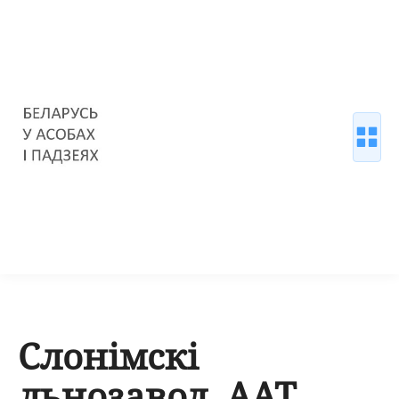
Слонімскі
льнозавод, ААТ