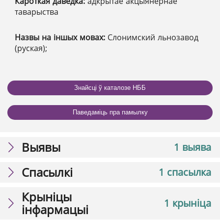
Кароткая даведка:
адкрытае акцыянернае
таварыства
Назвы на іншых мовах:
Слонимский льнозавод
(руская);
Знайсці ў каталозе НББ
Паведаміць пра памылку
Выявы
1 выява
Спасылкі
1 спасылка
Крыніцы
1 крыніца
інфармацыі