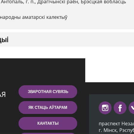
 Антопаль, г. п., Драгічынскі раён, Брэсцкая вобласць
народны аматарскі калектыў
цыі
ЗВАРОТНАЯ СУВЯЗЬ
ЯК СТАЦЬ АЎТАРАМ
праспект Неза
КАНТАКТЫ
г. Мiнск, Рэсп