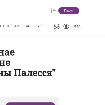
Пошук
ПАРТНЁРАМ
АБ РЭСУРСЕ
БЕЛ.
нае
не
ны Палесся"