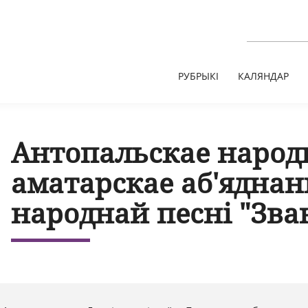
РУБРЫКІ
КАЛЯНДАР
Антопальскае народ
аматарскае аб'яднан
народнай песні "Зва