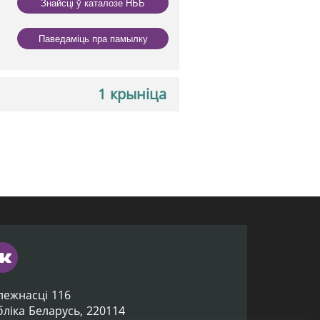
Знайсці ў каталозе НББ
Паведаміць пра памылку
1 крыніца
лежнасці 116
убліка Беларусь, 220114