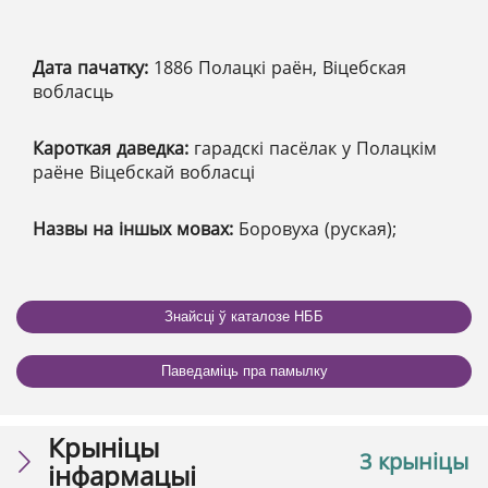
Дата пачатку:
1886 Полацкі раён, Віцебская
вобласць
Кароткая даведка:
гарадскі пасёлак у Полацкім
раёне Віцебскай вобласці
Назвы на іншых мовах:
Боровуха (руская);
Знайсці ў каталозе НББ
Паведаміць пра памылку
Крыніцы
3 крыніцы
інфармацыі