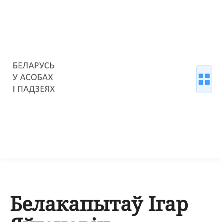
Белакапытаў Ігар