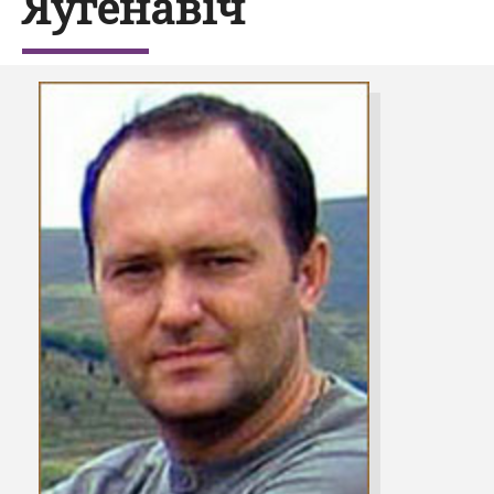
Яўгенавіч