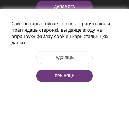
ДАПАМОГА
Сайт выкарыстоўвае cookies. Працягваючы
праглядаць старонкі, вы даяце згоду на
апрацоўку файлаў cookie і карыстальніцкіх
даных.
АДХІЛІЦЬ
праспект Незалежнасці 116
г. Мiнск, Рэспубліка Беларусь, 220114
Тэл.: (+375 17) 368 37 37, Факс: (+375 17)
ПРЫНЯЦЬ
368 97 06
Эл. пошта: inbox@nlb.by
Усе правы абаронены:
«Нацыянальная бібліятэка
Беларусі» 2006 — 2026