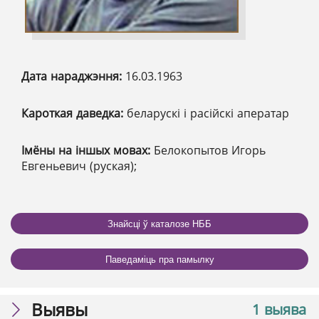
Дата нараджэння:
16.03.1963
Кароткая даведка:
беларускі і расійскі аператар
Імёны на іншых мовах:
Белокопытов Игорь
Евгеньевич (руская);
Знайсці ў каталозе НББ
Паведаміць пра памылку
Выявы
1 выява