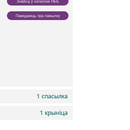
Знайсці ў каталозе НББ
Паведаміць пра памылку
1 спасылка
1 крыніца