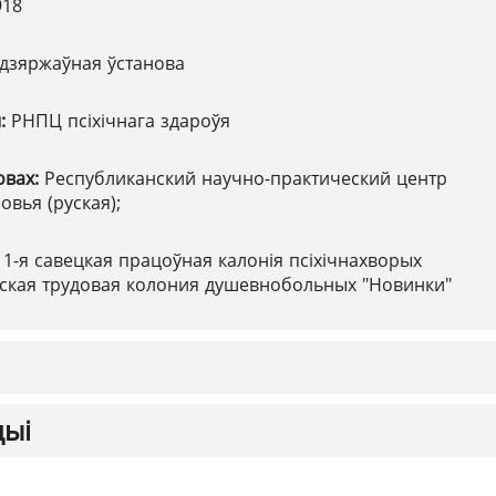
918
дзяржаўная ўстанова
ы:
РНПЦ псіхічнага здароўя
овах:
Республиканский научно-практический центр
овья (руская);
:
1-я савецкая працоўная калонія псіхічнахворых
ветская трудовая колония душевнобольных "Новинки"
цыі