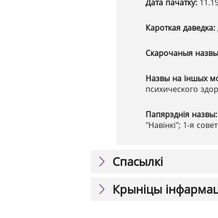
Дата пачатку:
11.1
Кароткая даведка:
Скарочаныя назв
Назвы на іншых м
психического здор
Папярэднія назвы
"Навінкі"; 1-я со
Спасылкі
Крыніцы інфарма