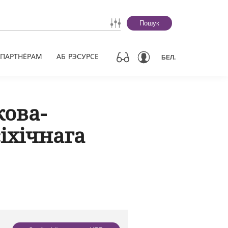
Пошук
ПАРТНЁРАМ
АБ РЭСУРСЕ
БЕЛ.
кова-
іхічнага