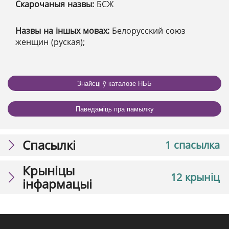
Скарочаныя назвы:
БСЖ
Назвы на іншых мовах:
Белорусский союз
женщин (руская);
Знайсці ў каталозе НББ
Паведаміць пра памылку
Спасылкі
1 спасылка
Крыніцы
12 крыніц
інфармацыі