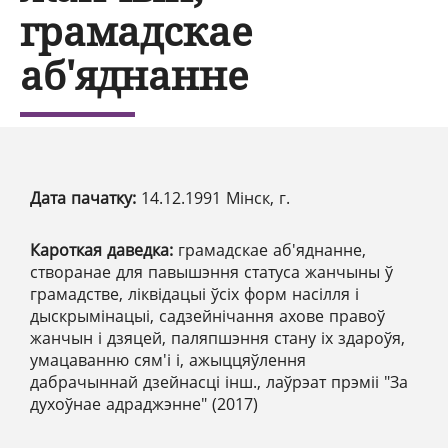
грамадскае
аб'яднанне
Дата пачатку:
14.12.1991 Мінск, г.
Кароткая даведка:
грамадскае аб'яднанне,
створанае для павышэння статуса жанчыны ў
грамадстве, ліквідацыі ўсіх форм насілля і
дыскрымінацыі, садзейнічання ахове правоў
жанчын і дзяцей, паляпшэння стану іх здароўя,
умацаванню сям'і і, ажыццяўлення
дабрачыннай дзейнасці інш., лаўрэат прэміі "За
духоўнае адраджэнне" (2017)