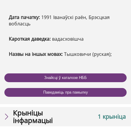
Дата пачатку:
1991 Іванаўскі раён, Брэсцкая
вобласць
Кароткая даведка:
вадасховішча
Назвы на іншых мовах:
Тышковичи (руская);
Знайсці ў каталозе НББ
Паведаміць пра памылку
Крыніцы
1 крыніца
інфармацыі