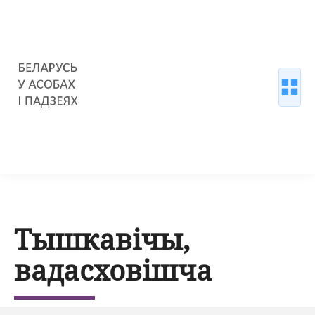
Тышкавічы,
вадасховішча