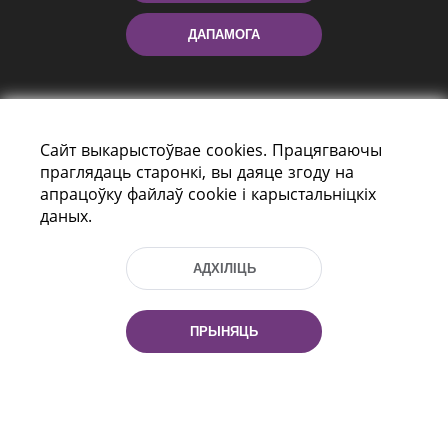
ДАПАМОГА
Сайт выкарыстоўвае cookies. Працягваючы
праглядаць старонкі, вы даяце згоду на
апрацоўку файлаў cookie і карыстальніцкіх
даных.
праспект Незалежнасці 116
г. Мiнск, Рэспубліка Беларусь, 220114
Тэл.: (+375 17) 368 37 37, Факс: (+375 17)
АДХІЛІЦЬ
368 97 06
Эл. пошта: inbox@nlb.by
ПРЫНЯЦЬ
Усе правы абаронены:
«Нацыянальная бібліятэка
Беларусі» 2006 — 2026