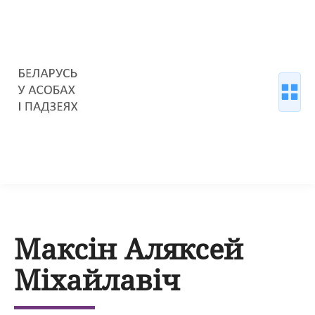
Максін Аляксей
Міхайлавіч