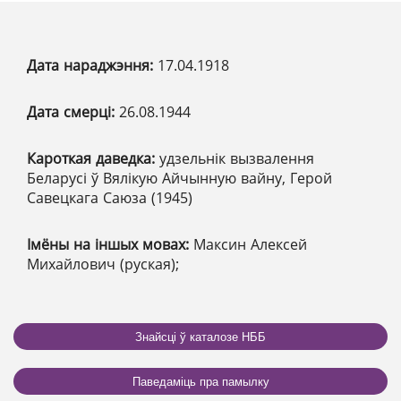
Дата нараджэння:
17.04.1918
Дата смерці:
26.08.1944
Кароткая даведка:
удзельнік вызвалення
Беларусі ў Вялікую Айчынную вайну, Герой
Савецкага Саюза (1945)
Імёны на іншых мовах:
Максин Алексей
Михайлович (руская);
Знайсці ў каталозе НББ
Паведаміць пра памылку