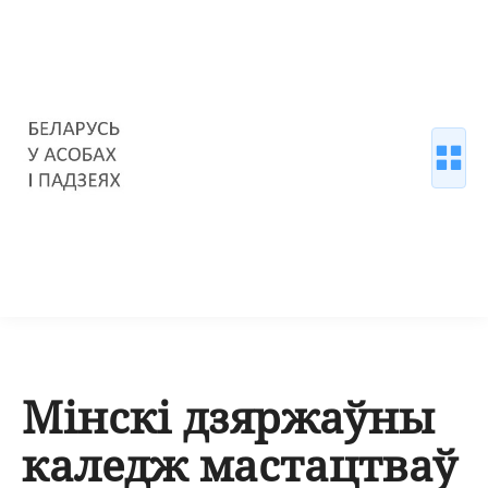
Мінскі дзяржаўны
каледж мастацтваў