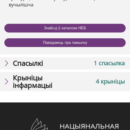
вучылішча
Знайсці ў каталозе НББ
Паведаміць пра памылку
Спасылкі
1 спасылка
Крыніцы
4 крыніцы
інфармацыі