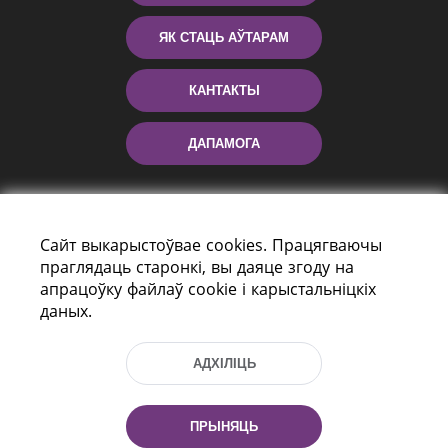
ЯК СТАЦЬ АЎТАРАМ
КАНТАКТЫ
ДАПАМОГА
Сайт выкарыстоўвае cookies. Працягваючы
праглядаць старонкі, вы даяце згоду на
апрацоўку файлаў cookie і карыстальніцкіх
даных.
праспект Незалежнасці 116
г. Мiнск, Рэспубліка Беларусь, 220114
АДХІЛІЦЬ
Тэл.: (+375 17) 368 37 37, Факс: (+375 17)
368 97 06
Эл. пошта: inbox@nlb.by
ПРЫНЯЦЬ