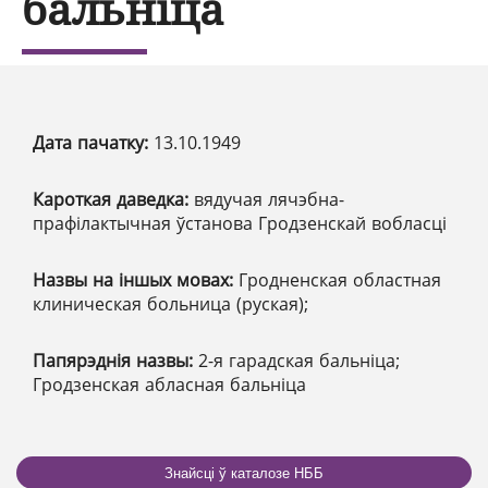
бальніца
Дата пачатку:
13.10.1949
Кароткая даведка:
вядучая лячэбна-
прафілактычная ўстанова Гродзенскай вобласці
Назвы на іншых мовах:
Гродненская областная
клиническая больница (руская);
Папярэднія назвы:
2-я гарадская бальніца;
Гродзенская абласная бальніца
Знайсці ў каталозе НББ