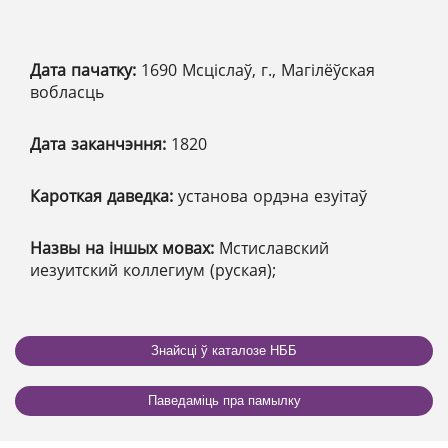
Дата пачатку:
1690 Мсціслаў, г., Магілёўская
вобласць
Дата заканчэння:
1820
Кароткая даведка:
установа ордэна езуітаў
Назвы на іншых мовах:
Мстиславский
иезуитский коллегиум (руская);
Знайсці ў каталозе НББ
Паведаміць пра памылку