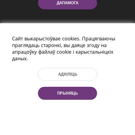
ДАПАМОГА
Сайт выкарыстоўвае cookies. Працягваючы
праглядаць старонкі, вы даяце згоду на
апрацоўку файлаў cookie і карыстальніцкіх
даных.
праспект Незалежнасці 116
г. Мiнск, Рэспубліка Беларусь, 220114
Тэл.: (+375 17) 368 37 37, Факс: (+375 17)
АДХІЛІЦЬ
368 97 06
Эл. пошта: inbox@nlb.by
ПРЫНЯЦЬ
Усе правы абаронены:
«Нацыянальная бібліятэка
Беларусі» 2006 — 2026
Распрацоўка сайта:
mrsoft.by