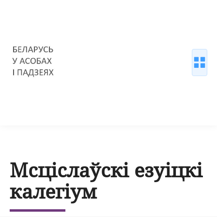
Мсціслаўскі езуіцкі
калегіум