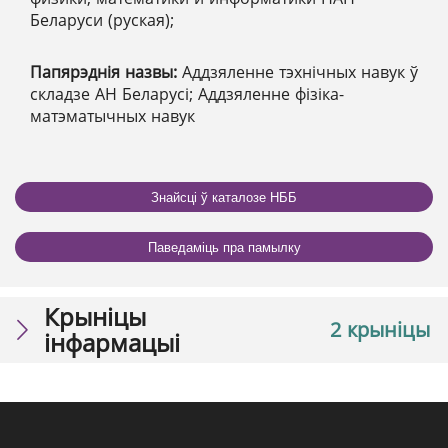
Беларуси (руская);
Папярэднія назвы:
Аддзяленне тэхнічных навук ў
складзе АН Беларусі; Аддзяленне фізіка-
матэматычных навук
Знайсці ў каталозе НББ
Паведаміць пра памылку
Крыніцы
2 крыніцы
інфармацыі