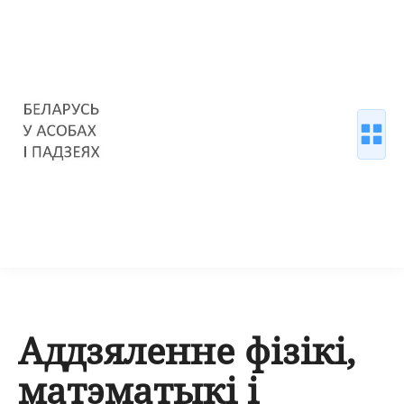
Аддзяленне фізікі,
матэматыкі і