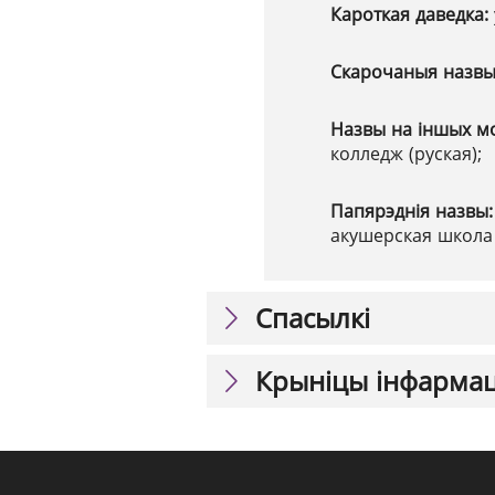
Кароткая даведка:
Скарочаныя назв
Назвы на іншых м
колледж (руская);
Папярэднія назвы
акушерская школа 
Спасылкі
Крыніцы інфарма