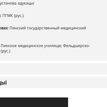
установа адукацыі
ы:
ПГМК (рус.)
овах:
Пинский государственный медицинский
:
Пинское медицинское училище; Фельдшерско-
(рус.)
цыі