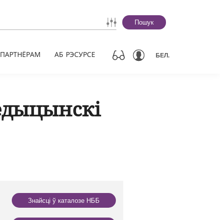
Пошук
ПАРТНЁРАМ
АБ РЭСУРСЕ
БЕЛ.
едыцынскі
Знайсці ў каталозе НББ