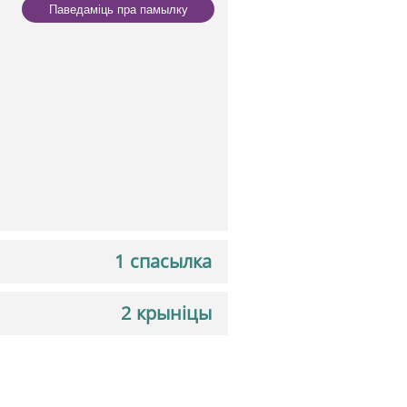
Паведаміць пра памылку
1 спасылка
2 крыніцы