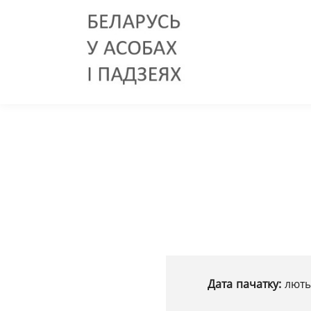
Дата пачатку:
люты