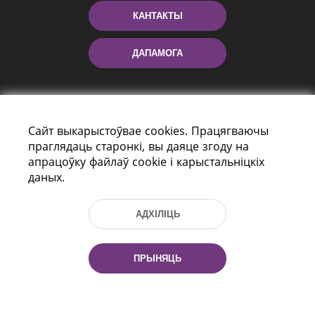
КАНТАКТЫ
ДАПАМОГА
Сайт выкарыстоўвае cookies. Працягваючы
праглядаць старонкі, вы даяце згоду на
апрацоўку файлаў cookie і карыстальніцкіх
даных.
праспект Незалежнасці 116
г. Мiнск, Рэспубліка Беларусь, 220114
АДХІЛІЦЬ
Тэл.: (+375 17) 368 37 37, Факс: (+375 17)
368 97 06
Эл. пошта: inbox@nlb.by
ПРЫНЯЦЬ
Усе правы абаронены: