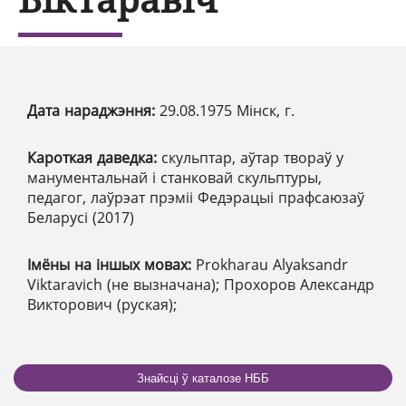
Дата нараджэння:
29.08.1975 Мінск, г.
Кароткая даведка:
скульптар, аўтар твораў у
манументальнай і станковай скульптуры,
педагог, лаўрэат прэміі Федэрацыі прафсаюзаў
Беларусі (2017)
Імёны на іншых мовах:
Prokharau Alyaksandr
Viktaravich (не вызначана); Прохоров Александр
Викторович (руская);
Знайсці ў каталозе НББ