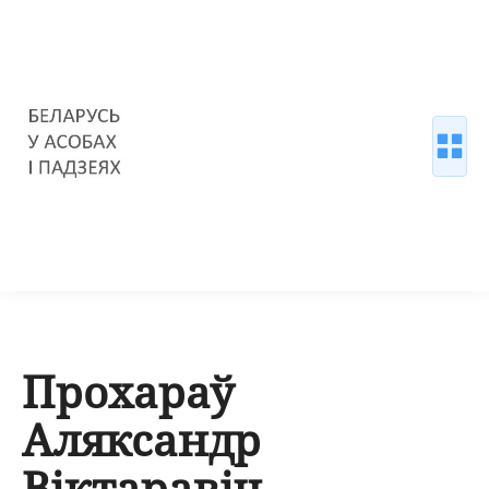
Прохараў
Аляксандр
Віктаравіч