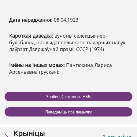
Дата нараджэння:
08.04.1923
Кароткая даведка:
вучоны селекцыянер-
бульбавод, кандыдат сельскагаспадарчых навук,
лаўрэат Дзяржаўнай прэміі СССР (1974)
Імёны на іншых мовах:
Пантюхина Лариса
Арсеньевна (руская);
Знайсці ў каталозе НББ
Паведаміць пра памылку
Крыніцы