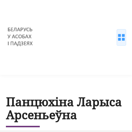
Панцюхіна Ларыса
Арсеньеўна