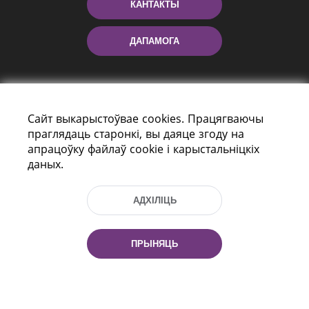
КАНТАКТЫ
ДАПАМОГА
Сайт выкарыстоўвае cookies. Працягваючы
праглядаць старонкі, вы даяце згоду на
апрацоўку файлаў cookie і карыстальніцкіх
даных.
праспект Незалежнасці 116
г. Мiнск, Рэспубліка Беларусь, 220114
АДХІЛІЦЬ
Тэл.: (+375 17) 368 37 37, Факс: (+375 17)
368 97 06
Эл. пошта: inbox@nlb.by
ПРЫНЯЦЬ
Усе правы абаронены: