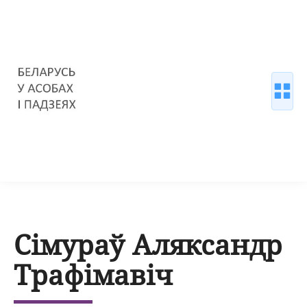
Сімураў Аляксандр
Трафімавіч