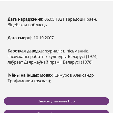
Дата нараджэння:
06.05.1921 Гарадоцкі раён,
Віцебская вобласць
Дата смерці:
10.10.2007
Кароткая даведка:
журналіст, пісьменнік,
заслужаны работнік культуры Беларусі (1974),
лаўрэат Дзяржаўнай прэміі Беларусі (1978)
Імёны на іншых мовах:
Симуров Александр
Трофимович (руская);
Знайсці ў каталозе НББ