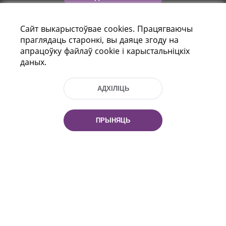
Сайт выкарыстоўвае cookies. Працягваючы
праглядаць старонкі, вы даяце згоду на
апрацоўку файлаў cookie і карыстальніцкіх
даных.
АДХІЛІЦЬ
праспект Незалежнасці 116
г. Мiнск, Рэспубліка Беларусь, 220114
Тэл.: (+375 17) 368 37 37, Факс: (+375 17)
ПРЫНЯЦЬ
368 97 06
Эл. пошта: inbox@nlb.by
Усе правы абаронены:
«Нацыянальная бібліятэка
Беларусі» 2006 — 2026
Распрацоўка сайта:
mrsoft.by