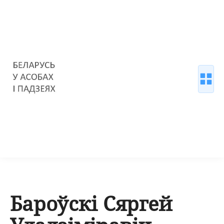
Бароўскі Сяргей