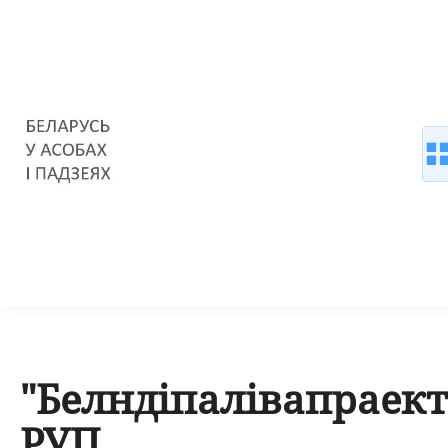
"Белндiпалiвапраект
РУП