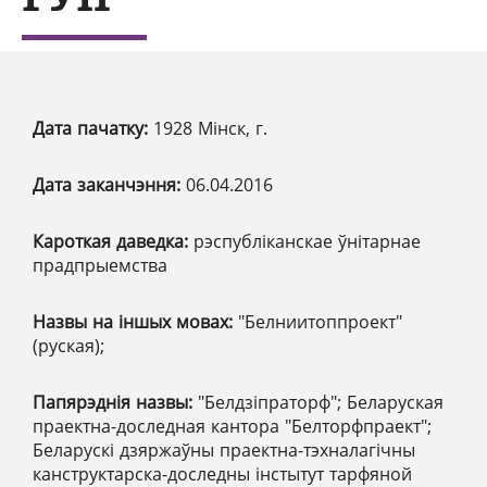
Дата пачатку:
1928 Мінск, г.
Дата заканчэння:
06.04.2016
Кароткая даведка:
рэспубліканскае ўнітарнае
прадпрыемства
Назвы на іншых мовах:
"Белниитоппроект"
(руская);
Папярэднія назвы:
"Белдзіпраторф"; Беларуская
праектна-доследная кантора "Белторфпраект";
Беларускі дзяржаўны праектна-тэхналагічны
канструктарска-доследны інстытут тарфяной