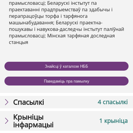
прамысловасці; Беларускі інстытут па
праектаванні прадпрыемстваў па здабычы і
перапрацоўцы торфа і тарфянога
машынабудавання; Беларускі праектна-
пошукавы і навукова-даследчы інстытут паліўнай
прамысловасці; Мінская тарфяная доследная
станцыя
Знайсці ў каталозе НББ
Паведаміць пра памылку
Спасылкі
4 спасылкі
Крыніцы
1 крыніца
інфармацыі