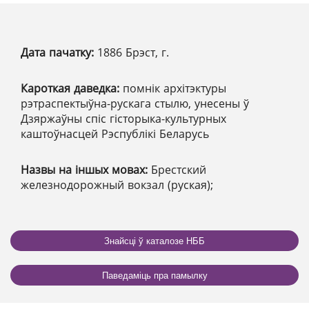
Дата пачатку:
1886 Брэст, г.
Кароткая даведка:
помнік архітэктуры
рэтраспектыўна-рускага стылю, унесены ў
Дзяржаўны спіс гісторыка-культурных
каштоўнасцей Рэспублікі Беларусь
Назвы на іншых мовах:
Брестский
железнодорожный вокзал (руская);
Знайсці ў каталозе НББ
Паведаміць пра памылку