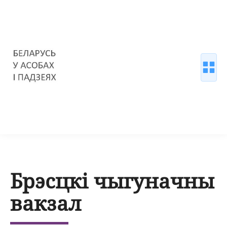
Брэсцкі чыгуначны
вакзал