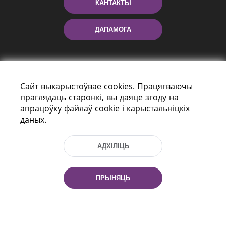
КАНТАКТЫ
ДАПАМОГА
Сайт выкарыстоўвае cookies. Працягваючы
праглядаць старонкі, вы даяце згоду на
апрацоўку файлаў cookie і карыстальніцкіх
даных.
праспект Незалежнасці 116
г. Мiнск, Рэспубліка Беларусь, 220114
АДХІЛІЦЬ
Тэл.: (+375 17) 368 37 37, Факс: (+375 17)
368 97 06
Эл. пошта: inbox@nlb.by
ПРЫНЯЦЬ
Усе правы абаронены: