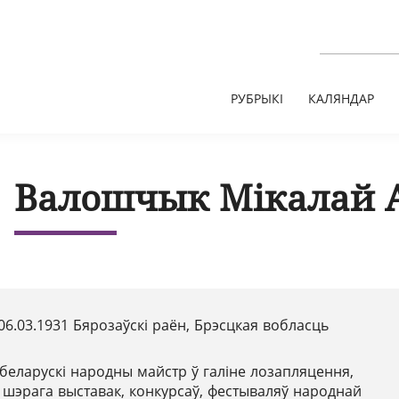
РУБРЫКІ
КАЛЯНДАР
Валошчык Мікалай 
06.03.1931 Бярозаўскі раён, Брэсцкая вобласць
беларускі народны майстр ў галіне лозапляцення,
р шэрага выставак, конкурсаў, фестываляў народнай