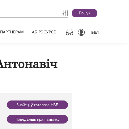
Пошук
ПАРТНЁРАМ
АБ РЭСУРСЕ
БЕЛ.
Антонавіч
Знайсці ў каталозе НББ
Паведаміць пра памылку