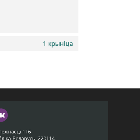
1 крыніца
лежнасці 116
убліка Беларусь, 220114