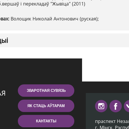
б.вершаў і перекладаў "Жывіца" (2011)
овах:
Волощик Николай Антонович (руская);
цыі
ЗВАРОТНАЯ СУВЯЗЬ
ЯК СТАЦЬ АЎТАРАМ
праспект Неза
КАНТАКТЫ
г. Мiнск, Рэсп