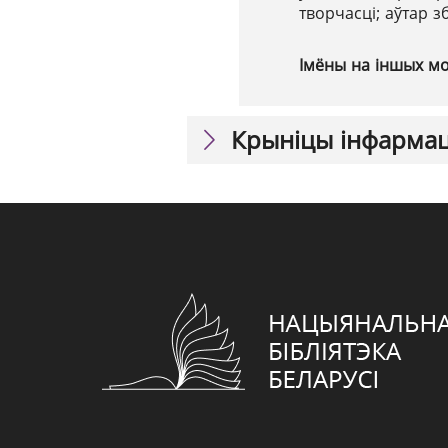
творчасці; аўтар з
Імёны на іншых м
Крыніцы інфарма