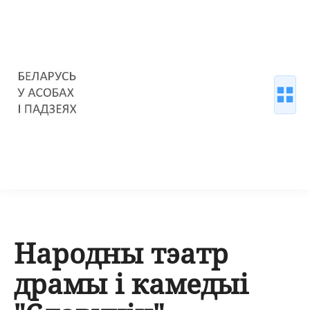
Народны тэатр
драмы і камедыі