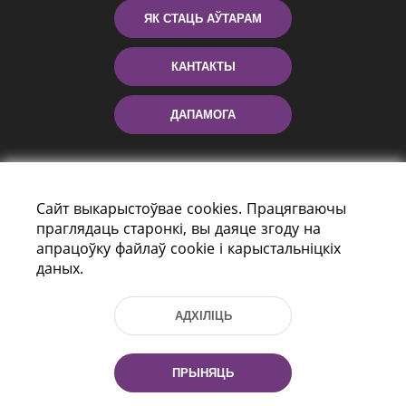
ЯК СТАЦЬ АЎТАРАМ
КАНТАКТЫ
ДАПАМОГА
Сайт выкарыстоўвае cookies. Працягваючы
праглядаць старонкі, вы даяце згоду на
апрацоўку файлаў cookie і карыстальніцкіх
даных.
праспект Незалежнасці 116
г. Мiнск, Рэспубліка Беларусь, 220114
АДХІЛІЦЬ
Тэл.: (+375 17) 368 37 37, Факс: (+375 17)
368 97 06
Эл. пошта: inbox@nlb.by
ПРЫНЯЦЬ