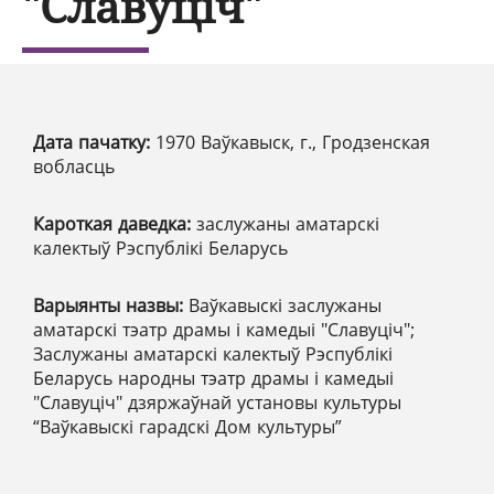
"Славуціч"
Дата пачатку:
1970 Ваўкавыск, г., Гродзенская
вобласць
Кароткая даведка:
заслужаны аматарскі
калектыў Рэспублікі Беларусь
Варыянты назвы:
Ваўкавыскі заслужаны
аматарскі тэатр драмы і камедыі "Славуціч";
Заслужаны аматарскі калектыў Рэспублікі
Беларусь народны тэатр драмы і камедыі
"Славуціч" дзяржаўнай установы культуры
“Ваўкавыскі гарадскі Дом культуры”