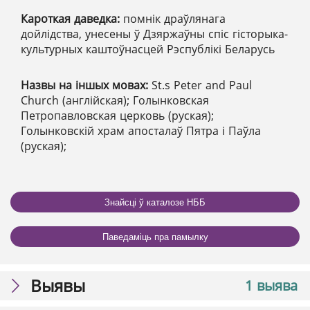
Кароткая даведка:
помнік драўлянага
дойлідства, унесены ў Дзяржаўны спіс гісторыка-
культурных каштоўнасцей Рэспублікі Беларусь
Назвы на іншых мовах:
St.s Peter and Paul
Church (англійская); Голынковская
Петропавловская церковь (руская);
Голынковскій храм апосталаў Пятра і Паўла
(руская);
Знайсці ў каталозе НББ
Паведаміць пра памылку
Выявы
1 выява