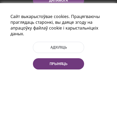
ДАПАМОГА
Сайт выкарыстоўвае cookies. Працягваючы
праглядаць старонкі, вы даяце згоду на
апрацоўку файлаў cookie і карыстальніцкіх
даных.
АДХІЛІЦЬ
праспект Незалежнасці 116
г. Мiнск, Рэспубліка Беларусь, 220114
Тэл.: (+375 17) 368 37 37, Факс: (+375 17)
ПРЫНЯЦЬ
368 97 06
Эл. пошта: inbox@nlb.by
Усе правы абаронены:
«Нацыянальная бібліятэка
Беларусі» 2006 — 2026
Распрацоўка сайта:
mrsoft.by