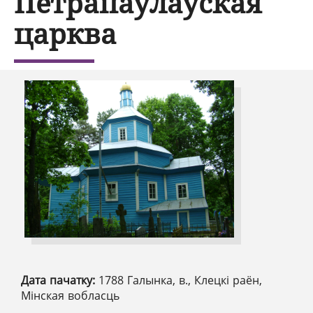
Петрапаўлаўская
царква
Дата пачатку:
1788 Галынка, в., Клецкі раён,
Мінская вобласць