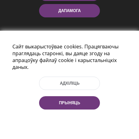
ДАПАМОГА
Сайт выкарыстоўвае cookies. Працягваючы
праглядаць старонкі, вы даяце згоду на
апрацоўку файлаў cookie і карыстальніцкіх
даных.
праспект Незалежнасці 116
г. Мiнск, Рэспубліка Беларусь, 220114
Тэл.: (+375 17) 368 37 37, Факс: (+375 17)
АДХІЛІЦЬ
368 97 06
Эл. пошта: inbox@nlb.by
ПРЫНЯЦЬ
Усе правы абаронены:
«Нацыянальная бібліятэка
Беларусі» 2006 — 2026