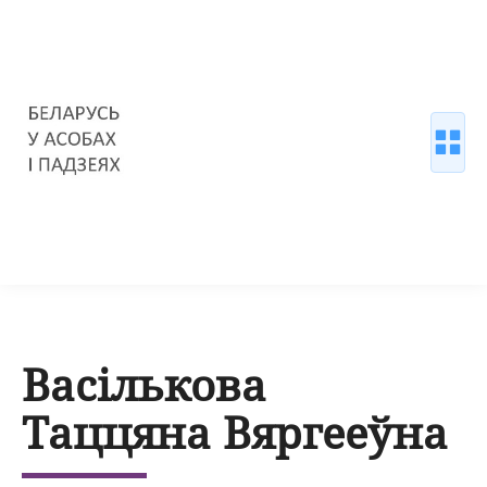
Васількова
Таццяна Вяргееўна