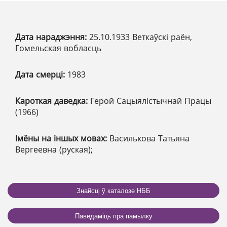
Дата нараджэння:
25.10.1933 Веткаўскі раён,
Гомельская вобласць
Дата смерці:
1983
Кароткая даведка:
Герой Сацыялістычнай Працы
(1966)
Імёны на іншых мовах:
Василькова Татьяна
Вергеевна (руская);
Знайсці ў каталозе НББ
Паведаміць пра памылку