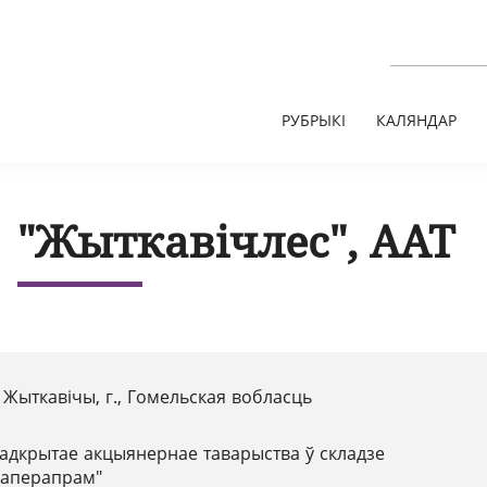
РУБРЫКІ
КАЛЯНДАР
"Жыткавічлес", ААТ
 Жыткавічы, г., Гомельская вобласць
адкрытае акцыянернае таварыства ў складзе
паперапрам"