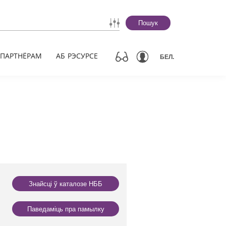
Пошук
ПАРТНЁРАМ
АБ РЭСУРСЕ
БЕЛ.
Знайсці ў каталозе НББ
Паведаміць пра памылку