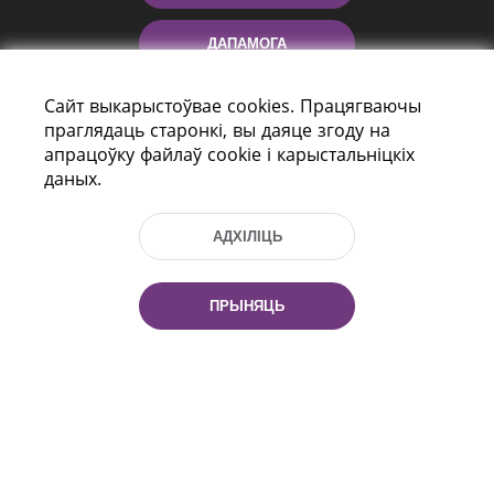
ДАПАМОГА
Сайт выкарыстоўвае cookies. Працягваючы
праглядаць старонкі, вы даяце згоду на
апрацоўку файлаў cookie і карыстальніцкіх
даных.
АДХІЛІЦЬ
праспект Незалежнасці 116
г. Мiнск, Рэспубліка Беларусь, 220114
Тэл.: (+375 17) 368 37 37, Факс: (+375 17)
ПРЫНЯЦЬ
368 97 06
Эл. пошта: inbox@nlb.by
Усе правы абаронены:
«Нацыянальная бібліятэка