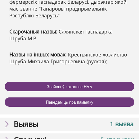
фермерскіх гаспадарак Беларусі, дырэктар якой
мае званне "Ганаровы прадпрымальнік
Рэспублікі Беларусь"
Скарочаныя назвы:
Сялянская гаспадарка
Шруба М.Р.
Назвы на іншых мовах:
Крестьянское хозяйство
Шруба Михаила Григорьевича (руская);
Знайсці ў каталозе НББ
Паведаміць пра памылку
Выявы
1 выява