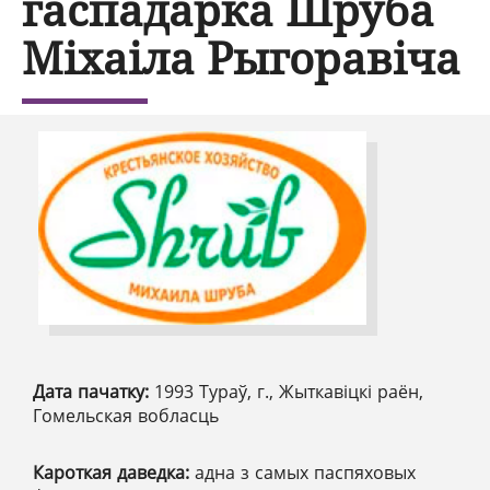
гаспадарка Шруба
Міхаіла Рыгоравіча
Дата пачатку:
1993 Тураў, г., Жыткавіцкі раён,
Гомельская вобласць
Кароткая даведка:
адна з самых паспяховых