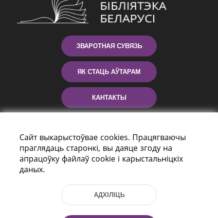
ЗВАРОТНАЯ СУВЯЗЬ
ЯК СТАЦЬ АЎТАРАМ
КАНТАКТЫ
ДАПАМОГА
Сайт выкарыстоўвае cookies. Працягваючы
праглядаць старонкі, вы даяце згоду на
апрацоўку файлаў cookie і карыстальніцкіх
даных.
АДХІЛІЦЬ
праспект Незалежнасці 116