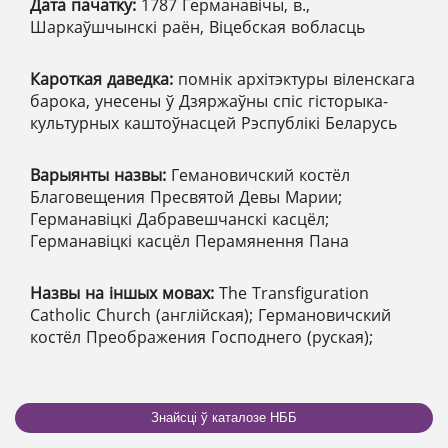
Дата пачатку:
1787 Германавічы, в.,
Шаркаўшчынскі раён, Віцебская вобласць
Кароткая даведка:
помнік архітэктуры віленскага
барока, унесены ў Дзяржаўны спіс гісторыка-
культурных каштоўнасцей Рэспублікі Беларусь
Варыянты назвы:
Гемановичский костёл
Благовещения Пресвятой Девы Марии;
Германавіцкі Дабравешчанскі касцёл;
Германавіцкі касцёл Перамянення Пана
Назвы на іншых мовах:
The Transfiguration
Catholic Church (англійская); Германовичский
костёл Преображения Господнего (руская);
Знайсці ў каталозе НББ