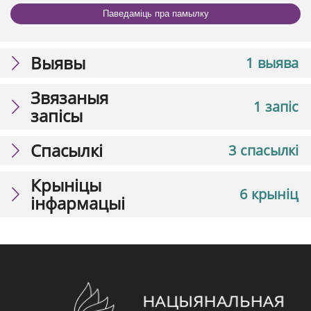
Паведаміць пра памылку
Выявы
1 выява
Звязаныя
1 запіс
запісы
Спасылкі
3 спасылкі
Крыніцы
6 крыніц
інфармацыі