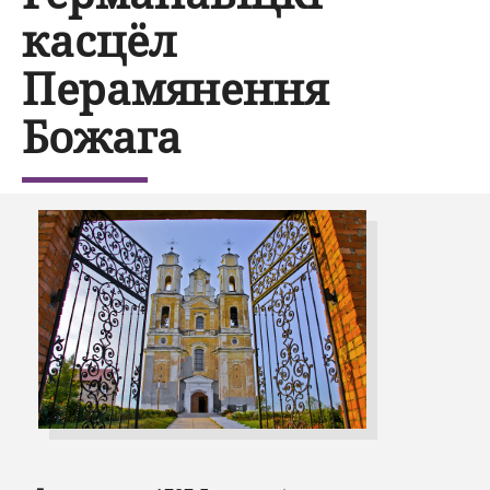
касцёл
Перамянення
Божага