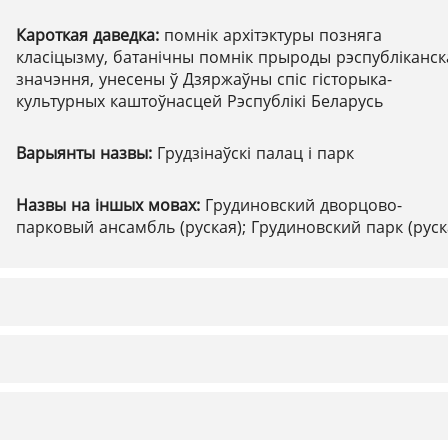
Кароткая даведка:
помнік архітэктуры позняга
класіцызму, батанічны помнік прыроды рэспубліканск
значэння, унесены ў Дзяржаўны спіс гісторыка-
культурных каштоўнасцей Рэспублікі Беларусь
Варыянты назвы:
Грудзінаўскі палац і парк
Назвы на іншых мовах:
Грудиновский дворцово-
парковый ансамбль (руская); Грудиновский парк (руск