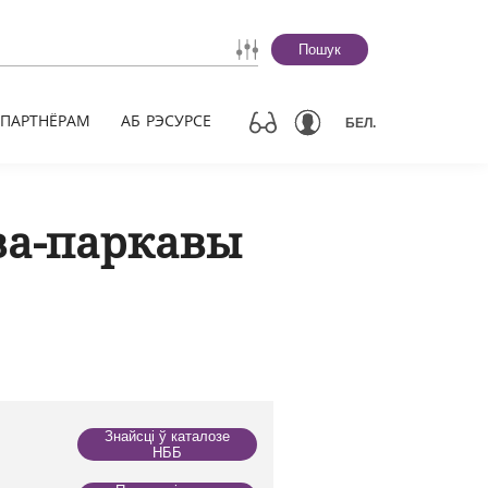
Пошук
ПАРТНЁРАМ
АБ РЭСУРСЕ
БЕЛ.
ва-паркавы
Знайсці ў каталозе
НББ