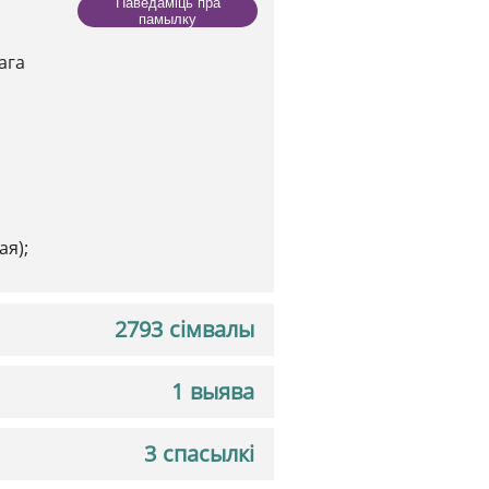
Паведаміць пра
памылку
ага
ая);
2793 сімвалы
1 выява
3 спасылкі