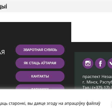
цыі
ЗВАРОТНАЯ СУВЯЗЬ
ЯК СТАЦЬ АЎТАРАМ
праспект Неза
КАНТАКТЫ
г. Мiнск, Рэсп
Тэл.: (+375 17)
ДАПАМОГА
Эл. пошта: inb
аць старонкі, вы даяце згоду на апрацоўку файлаў