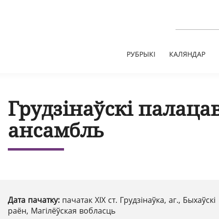
РУБРЫКІ
КАЛЯНДАР
Грудзінаўскі палаца
ансамбль
Дата пачатку:
пачатак ХІХ ст. Грудзінаўка, аг., Быхаўскі
раён, Магілёўская вобласць