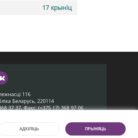
17 крыніц
лежнасці 116
убліка Беларусь, 220114
 368 37 37, Факс: (+375 17) 368 97 06
ox@nlb.by
АДХІЛІЦЬ
ПРЫНЯЦЬ
Распрацоўка сайта:
mrsoft.by