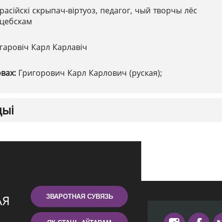
расійскі скрыпач-віртуоз, педагог, чый творчы лёс
іцебскам
гаровіч Карл Карлавіч
овах:
Григорович Карл Карлович (руская);
цыі
ЗВАРОТНАЯ СУВЯЗЬ