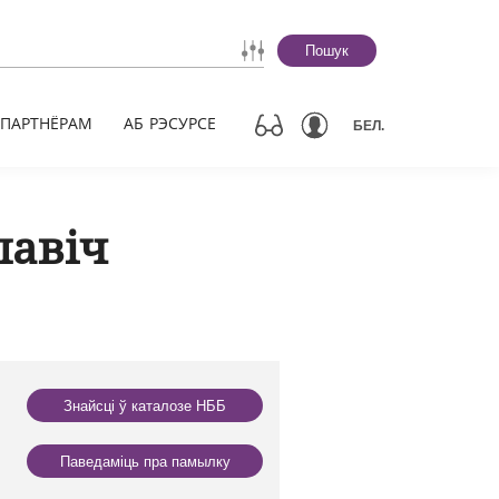
Пошук
ПАРТНЁРАМ
АБ РЭСУРСЕ
БЕЛ.
лавіч
Знайсці ў каталозе НББ
Паведаміць пра памылку