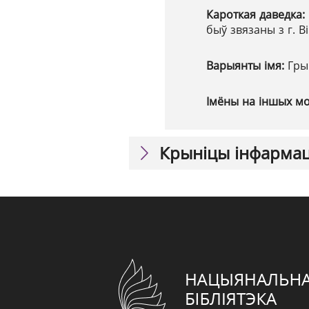
Кароткая даведка:
быў звязаны з г. В
Варыянты імя:
Гры
Імёны на іншых м
Крыніцы інфарма