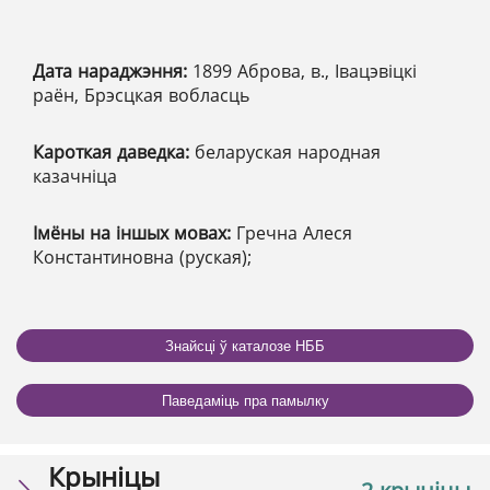
Дата нараджэння:
1899 Аброва, в., Івацэвіцкі
раён, Брэсцкая вобласць
Кароткая даведка:
беларуская народная
казачніца
Імёны на іншых мовах:
Гречна Алеся
Константиновна (руская);
Знайсці ў каталозе НББ
Паведаміць пра памылку
Крыніцы