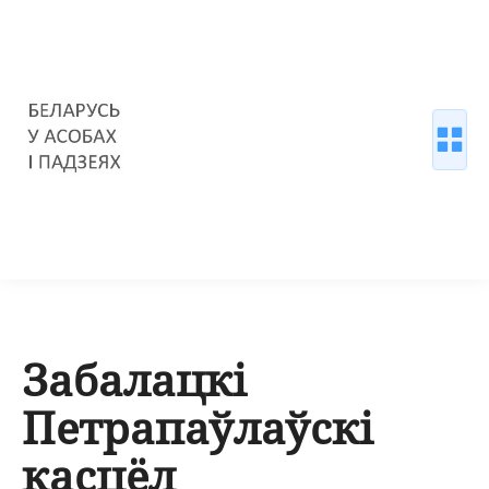
Забалацкі
Петрапаўлаўскі
касцёл