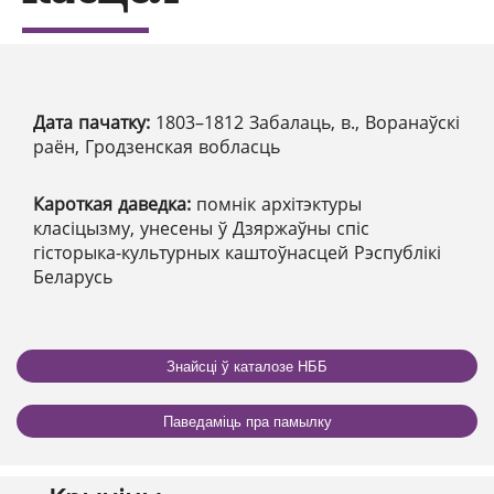
Дата пачатку:
1803–1812 Забалаць, в., Воранаўскі
раён, Гродзенская вобласць
Кароткая даведка:
помнік архітэктуры
класіцызму, унесены ў Дзяржаўны спіс
гісторыка-культурных каштоўнасцей Рэспублікі
Беларусь
Знайсці ў каталозе НББ
Паведаміць пра памылку