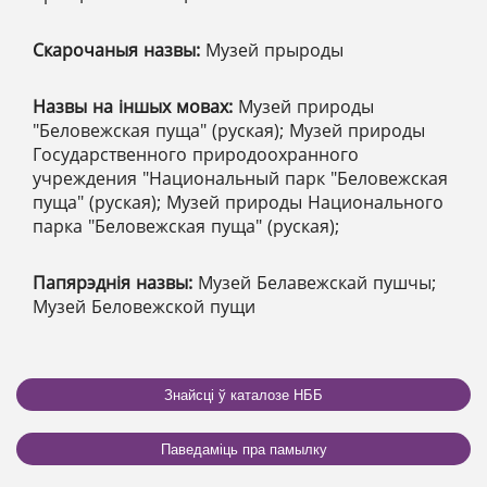
Скарочаныя назвы:
Музей прыроды
Назвы на іншых мовах:
Музей природы
"Беловежская пуща" (руская); Музей природы
Государственного природоохранного
учреждения "Национальный парк "Беловежская
пуща" (руская); Музей природы Национального
парка "Беловежская пуща" (руская);
Папярэднія назвы:
Музей Белавежскай пушчы;
Музей Беловежской пущи
Знайсці ў каталозе НББ
Паведаміць пра памылку