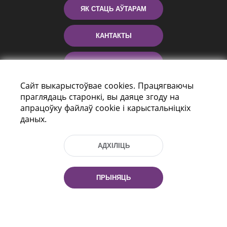
ЯК СТАЦЬ АЎТАРАМ
КАНТАКТЫ
ДАПАМОГА
Сайт выкарыстоўвае cookies. Працягваючы
праглядаць старонкі, вы даяце згоду на
апрацоўку файлаў cookie і карыстальніцкіх
даных.
АДХІЛІЦЬ
праспект Незалежнасці 116
г. Мiнск, Рэспубліка Беларусь, 220114
ПРЫНЯЦЬ
Тэл.: (+375 17) 368 37 37, Факс: (+375 17)
368 97 06
Эл. пошта: inbox@nlb.by