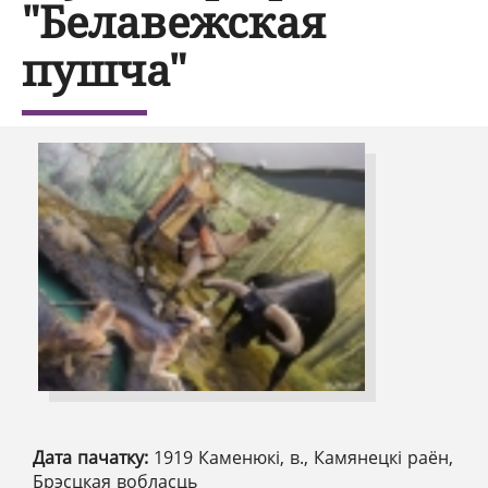
"Белавежская
пушча"
Дата пачатку:
1919 Каменюкі, в., Камянецкі раён,
Брэсцкая вобласць