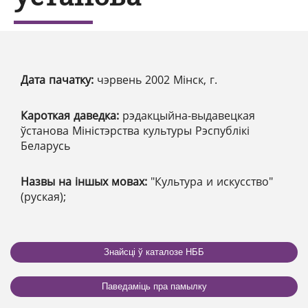
Дата пачатку:
чэрвень 2002 Мінск, г.
Кароткая даведка:
рэдакцыйна-выдавецкая
ўстанова Міністэрства культуры Рэспублікі
Беларусь
Назвы на іншых мовах:
"Культура и искусство"
(руская);
Знайсці ў каталозе НББ
Паведаміць пра памылку