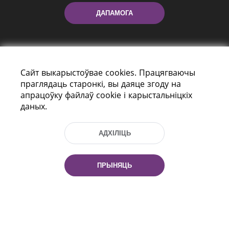
ДАПАМОГА
Сайт выкарыстоўвае cookies. Працягваючы
праглядаць старонкі, вы даяце згоду на
апрацоўку файлаў cookie і карыстальніцкіх
даных.
праспект Незалежнасці 116
г. Мiнск, Рэспубліка Беларусь, 220114
Тэл.: (+375 17) 368 37 37, Факс: (+375 17)
АДХІЛІЦЬ
368 97 06
Эл. пошта: inbox@nlb.by
ПРЫНЯЦЬ
Усе правы абаронены:
«Нацыянальная бібліятэка
Беларусі» 2006 — 2026