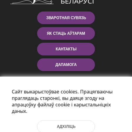
ЗВАРОТНАЯ СУВЯЗЬ
ЯК СТАЦЬ АЎТАРАМ
КАНТАКТЫ
ДАПАМОГА
Сайт выкарыстоўвае cookies. Працягваючы
праглядаць старонкі, вы даяце згоду на
апрацоўку файлаў cookie і карыстальніцкіх
даных.
праспект Незалежнасці 116
АДХІЛІЦЬ
г. Мiнск, Рэспубліка Беларусь, 220114