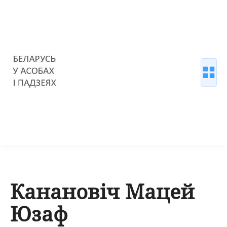
Канановіч Мацей
Юзаф