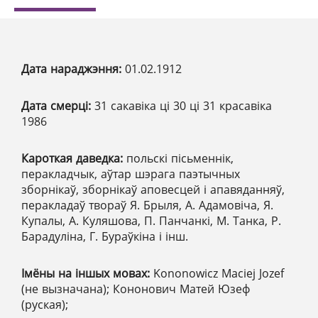
Дата нараджэння:
01.02.1912
Дата смерці:
31 сакавіка ці 30 ці 31 красавіка
1986
Кароткая даведка:
польскі пісьменнік,
перакладчык, аўтар шэрага паэтычных
зборнікаў, зборнікаў аповесцей і апавяданняў,
перакладаў твораў Я. Брыля, А. Адамовіча, Я.
Купалы, А. Куляшова, П. Панчанкі, М. Танка, Р.
Барадуліна, Г. Бураўкіна і інш.
Імёны на іншых мовах:
Kononowicz Maciej Jozef
(не вызначана); Кононович Матей Юзеф
(руская);