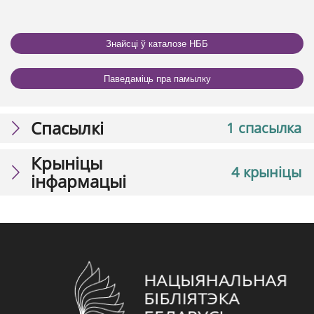
Знайсці ў каталозе НББ
Паведаміць пра памылку
Спасылкі
1 спасылка
Крыніцы
4 крыніцы
інфармацыі