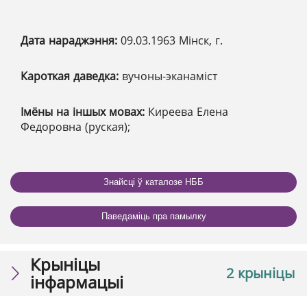
Дата нараджэння:
09.03.1963 Мінск, г.
Кароткая даведка:
вучоны-эканаміст
Імёны на іншых мовах:
Киреева Елена
Федоровна (руская);
Знайсці ў каталозе НББ
Паведаміць пра памылку
Крыніцы
2 крыніцы
інфармацыі