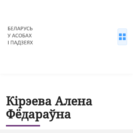
Кірэева Алена
Фёдараўна