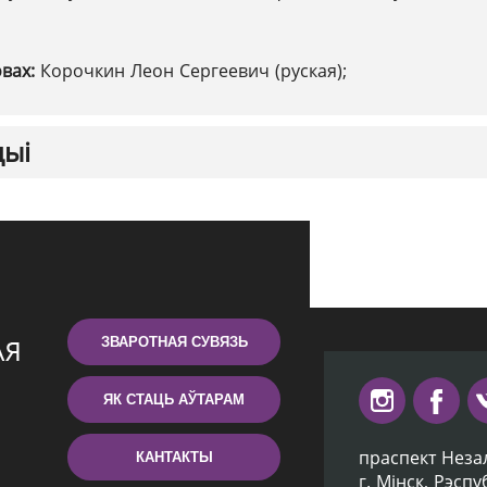
овах:
Корочкин Леон Сергеевич (руская);
цыі
ЗВАРОТНАЯ СУВЯЗЬ
ЯК СТАЦЬ АЎТАРАМ
праспект Неза
КАНТАКТЫ
г. Мiнск, Рэсп