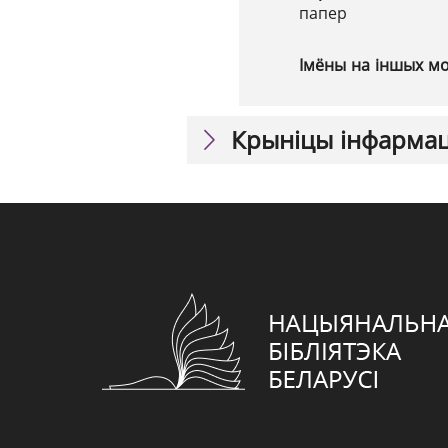
папер
Імёны на іншых м
Крыніцы інфарма