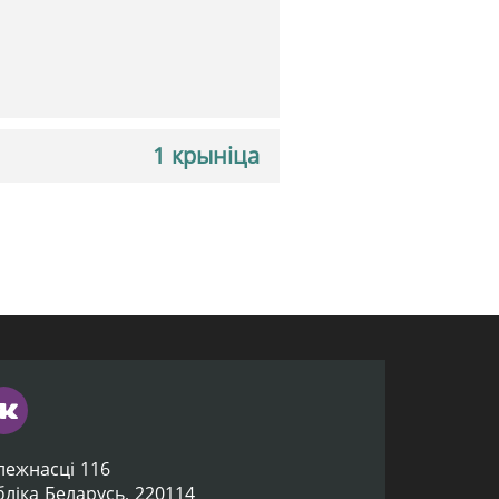
1 крыніца
лежнасці 116
убліка Беларусь, 220114