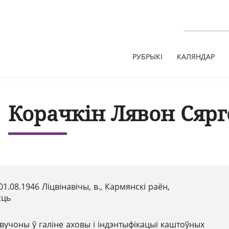
РУБРЫКІ
КАЛЯНДАР
Корачкін Лявон Сярг
01.08.1946 Ліцвінавічы, в., Кармянскі раён,
сць
вучоны ў галіне аховы і індэнтыфікацыі каштоўных