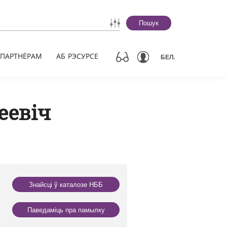
Пошук
ПАРТНЁРАМ
АБ РЭСУРСЕ
БЕЛ.
еевіч
Знайсці ў каталозе НББ
Паведаміць пра памылку