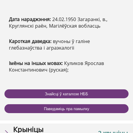
Дата нараджэння:
24.02.1950 Загаранкі, в.,
Круглянскі раён, Магілёўская вобласць
Кароткая даведка:
вучоны ў галіне
глебазнаўства і аграэкалогіі
Імёны на іншых мовах:
Куликов Ярослав
Константинович (руская);
Знайсці ў каталозе НББ
Паведаміць пра памылку
Крыніцы