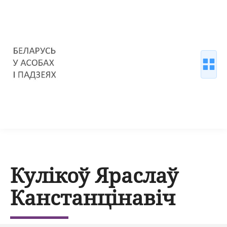
Кулікоў Яраслаў
Канстанцінавіч