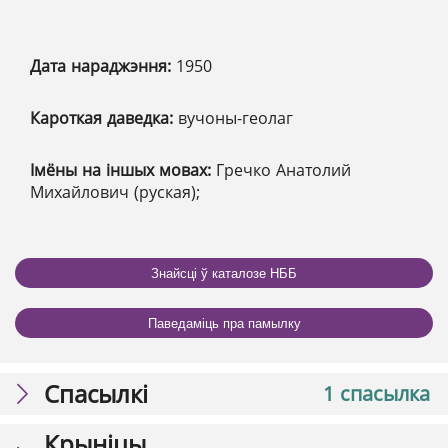
Дата нараджэння:
1950
Кароткая даведка:
вучоны-геолаг
Імёны на іншых мовах:
Гречко Анатолий
Михайлович (руская);
Знайсці ў каталозе НББ
Паведаміць пра памылку
Спасылкі
1 спасылка
Крыніцы