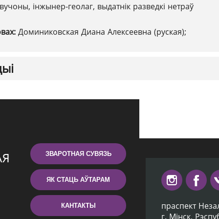
вучоны, інжынер-геолаг, выдатнік разведкі нетраў
овах:
Доминиковская Диана Алексеевна (руская);
цыі
ЗВАРОТНАЯ СУВЯЗЬ
ЯК СТАЦЬ АЎТАРАМ
праспект Неза
КАНТАКТЫ
г. Мiнск, Рэсп