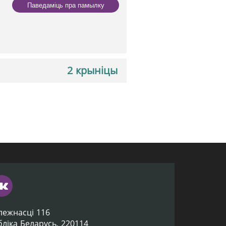
Паведаміць пра памылку
2 крыніцы
лежнасці 116
убліка Беларусь, 220114