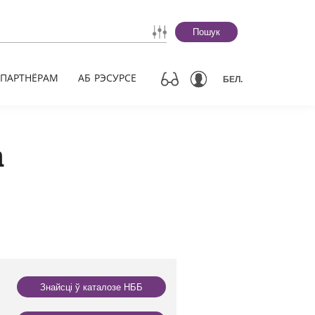
Пошук
ПАРТНЁРАМ
АБ РЭСУРСЕ
БЕЛ.
а
Знайсці ў каталозе НББ