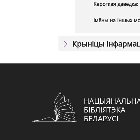
Кароткая даведка:
Імёны на іншых м
Крыніцы інфарма