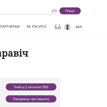
Пошук
ПАРТНЁРАМ
АБ РЭСУРСЕ
БЕЛ.
аравіч
Знайсці ў каталозе НББ
Паведаміць пра памылку