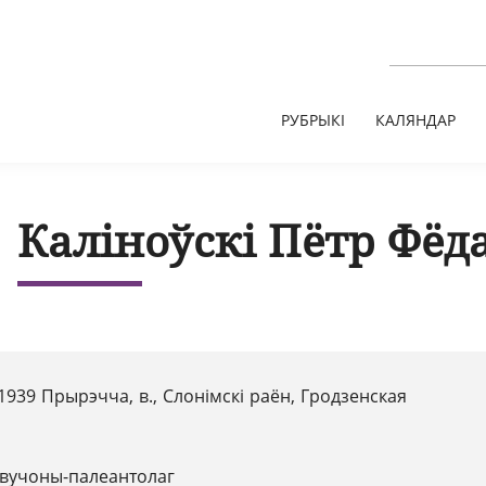
РУБРЫКІ
КАЛЯНДАР
Каліноўскі Пётр Фёд
1939 Прырэчча, в., Слонімскі раён, Гродзенская
вучоны-палеантолаг