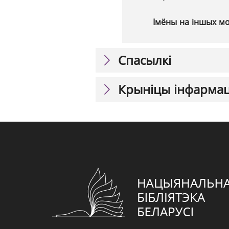
Імёны на іншых м
Спасылкі
Крыніцы інфарма