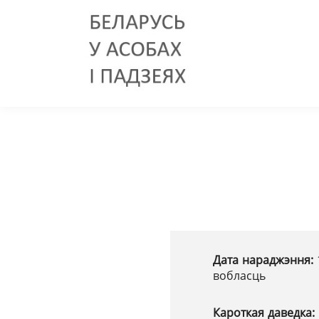
Дата нараджэння:
вобласць
Кароткая даведка: