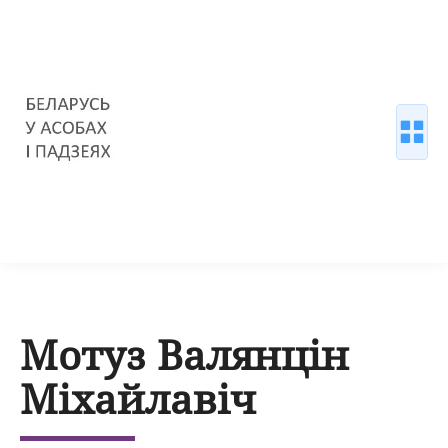
Мотуз Валянцін
Міхайлавіч