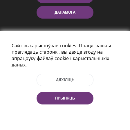
ДАПАМОГА
Сайт выкарыстоўвае cookies. Працягваючы
праглядаць старонкі, вы даяце згоду на
апрацоўку файлаў cookie і карыстальніцкіх
даных.
праспект Незалежнасці 116
г. Мiнск, Рэспубліка Беларусь, 220114
Тэл.: (+375 17) 368 37 37, Факс: (+375 17)
АДХІЛІЦЬ
368 97 06
Эл. пошта: inbox@nlb.by
ПРЫНЯЦЬ
Усе правы абаронены:
«Нацыянальная бібліятэка