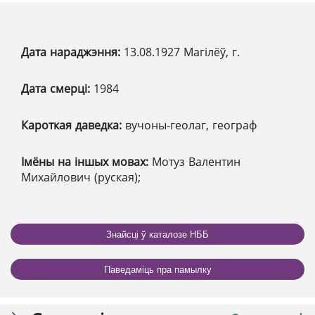
Дата нараджэння:
13.08.1927 Магілёў, г.
Дата смерці:
1984
Кароткая даведка:
вучоны-геолаг, географ
Імёны на іншых мовах:
Мотуз Валентин
Михайлович (руская);
Знайсці ў каталозе НББ
Паведаміць пра памылку