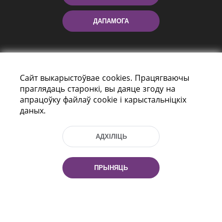
ДАПАМОГА
Сайт выкарыстоўвае cookies. Працягваючы
праглядаць старонкі, вы даяце згоду на
апрацоўку файлаў cookie і карыстальніцкіх
даных.
праспект Незалежнасці 116
г. Мiнск, Рэспубліка Беларусь, 220114
Тэл.: (+375 17) 368 37 37, Факс: (+375 17)
АДХІЛІЦЬ
368 97 06
Эл. пошта: inbox@nlb.by
ПРЫНЯЦЬ
Усе правы абаронены:
«Нацыянальная бібліятэка