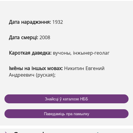
Дата нараджэння:
1932
Дата смерці:
2008
Кароткая даведка:
вучоны, інжынер-геолаг
Імёны на іншых мовах:
Никитин Евгений
Андреевич (руская);
Знайсці ў каталозе НББ
Паведаміць пра памылку