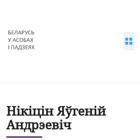
Нікіцін Яўгеній
Андрэевіч