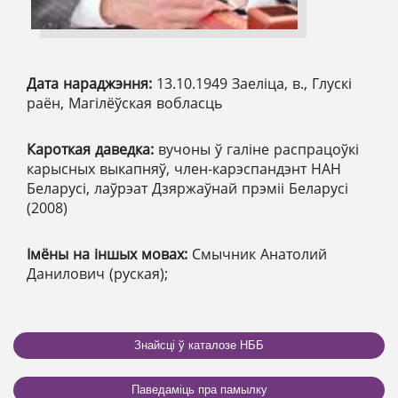
Дата нараджэння:
13.10.1949 Заеліца, в., Глускі
раён, Магілёўская вобласць
Кароткая даведка:
вучоны ў галіне распрацоўкі
карысных выкапняў, член-карэспандэнт НАН
Беларусі, лаўрэат Дзяржаўнай прэміі Беларусі
(2008)
Імёны на іншых мовах:
Смычник Анатолий
Данилович (руская);
Знайсці ў каталозе НББ
Паведаміць пра памылку