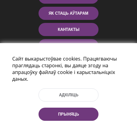
ЯК СТАЦЬ АЎТАРАМ
КАНТАКТЫ
ДАПАМОГА
Сайт выкарыстоўвае cookies. Працягваючы
праглядаць старонкі, вы даяце згоду на
апрацоўку файлаў cookie і карыстальніцкіх
даных.
АДХІЛІЦЬ
праспект Незалежнасці 116
г. Мiнск, Рэспубліка Беларусь, 220114
ПРЫНЯЦЬ
Тэл.: (+375 17) 368 37 37, Факс: (+375 17)
368 97 06
Эл. пошта: inbox@nlb.by