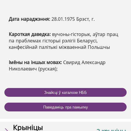
Дата нараджэння:
28.01.1975 Брэст, г.
Кароткая даведка:
вучоны-гісторык, аўтар прац
па праблемах гісторыі рэлігіі Беларусі,
канфесійнай палітыкі міжваеннай Польшчы
Імёны на іншых мовах:
Свирид Александр
Николаевич (руская);
Знайсці ў каталозе НББ
Паведаміць пра памылку
Крыніцы