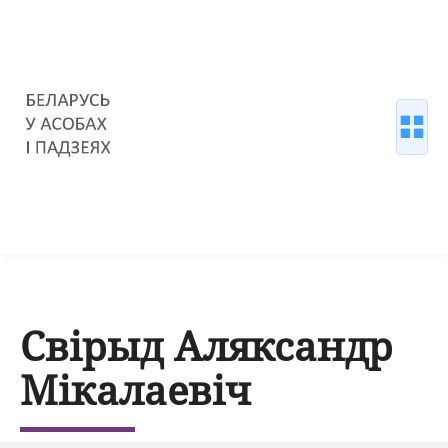
Свірыд Аляксандр
Мікалаевіч