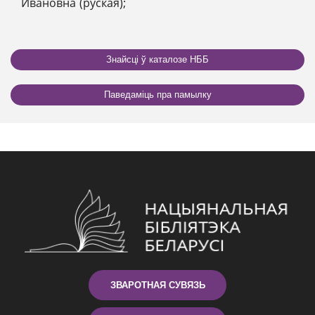
Ивановна (руская);
Знайсці ў каталозе НББ
Паведаміць пра памылку
ЗВАРОТНАЯ СУВЯЗЬ