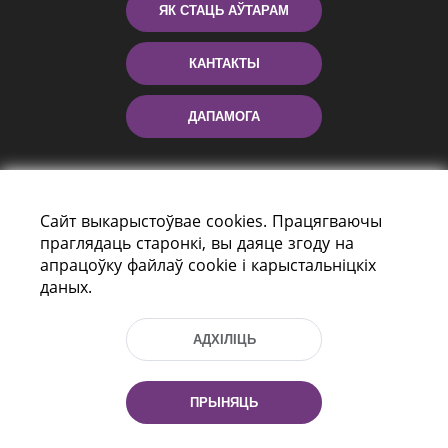
ЯК СТАЦЬ АЎТАРАМ
КАНТАКТЫ
ДАПАМОГА
Сайт выкарыстоўвае cookies. Працягваючы
праглядаць старонкі, вы даяце згоду на
апрацоўку файлаў cookie і карыстальніцкіх
даных.
праспект Незалежнасці 116
г. Мiнск, Рэспубліка Беларусь, 220114
АДХІЛІЦЬ
Тэл.: (+375 17) 368 37 37, Факс: (+375 17)
368 97 06
Эл. пошта: inbox@nlb.by
ПРЫНЯЦЬ