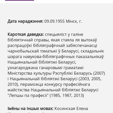
Дата нараджэння:
09.09.1955 Мінск, г.
Кароткая даведка:
спецыяліст у галіне
бібліятэчнай справы, якая стаяла ля вытокаў
распрацоўкі бібліяграфічнай забяспечанасці
чарнобыльскай тэматыкі ў Беларусі, складальнік
шэрага навукова-бібліяграфічных паказальнікаў
Нацыянальнай бібліятэкі Беларусі,
узнагароджана ганаровымі граматамі
Міністэрства культуры Рэспублікі Беларусь (2007)
і Нацыянальнай бібліятэкі Беларусі (2003, 2005,
2010), пераможца конкурсу прафесійнага
майстэства Нацыянальнай бібліятэкі Беларусі
"Лепшы па прафесіі" (1985, 1987, 2013)
Імёны на іншых мовах:
Косинская Елена