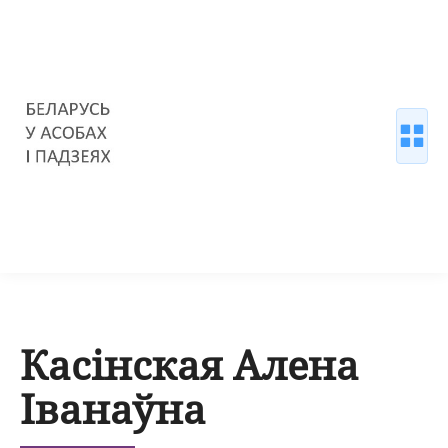
Касінская Алена
Іванаўна